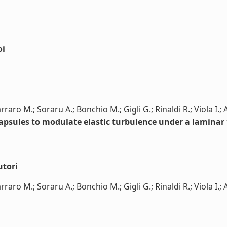
oi
rraro M.; Soraru A.; Bonchio M.; Gigli G.; Rinaldi R.; Viola I.;
apsules to modulate elastic turbulence under a laminar
utori
rraro M.; Soraru A.; Bonchio M.; Gigli G.; Rinaldi R.; Viola I.; A