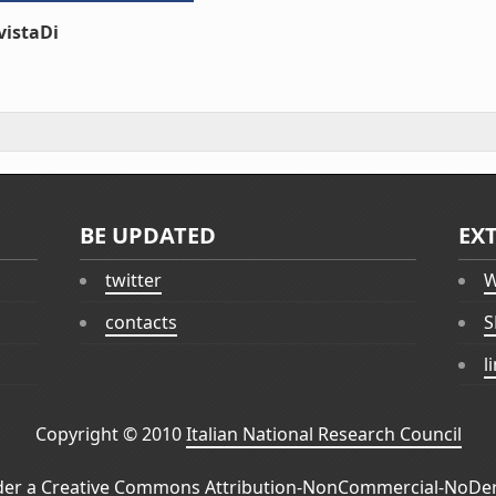
vistaDi
BE UPDATED
EX
twitter
W
contacts
S
l
Copyright © 2010
Italian National Research Council
der a
Creative Commons Attribution-NonCommercial-NoDeri