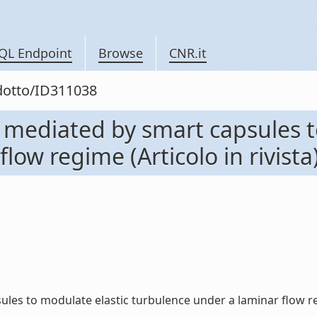
QL Endpoint
Browse
CNR.it
odotto/ID311038
 mediated by smart capsules t
low regime (Articolo in rivista
s to modulate elastic turbulence under a laminar flow regime