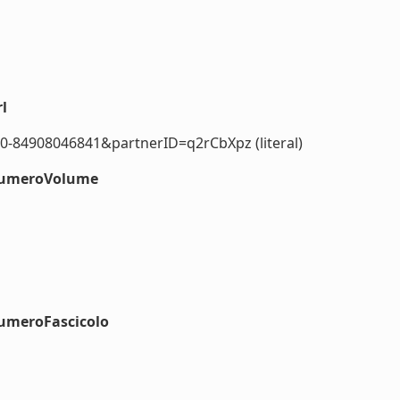
l
0-84908046841&partnerID=q2rCbXpz (literal)
#numeroVolume
numeroFascicolo