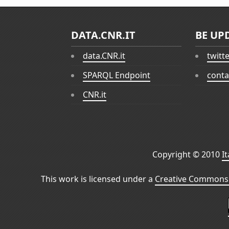
DATA.CNR.IT
BE UP
data.CNR.it
twitt
SPARQL Endpoint
conta
CNR.it
Copyright © 2010
I
This work is licensed under a
Creative Commons 