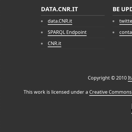
DATA.CNR.IT
BE UP
data.CNR.it
twitt
SPARQL Endpoint
conta
CNR.it
Copyright © 2010
I
This work is licensed under a
Creative Commons 