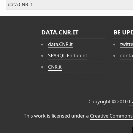
data.CNR.it
DATA.CNR.IT
BE UP
data.CNR.it
twitt
SPARQL Endpoint
conta
CNR.it
Copyright © 2010
I
This work is licensed under a
Creative Commons 