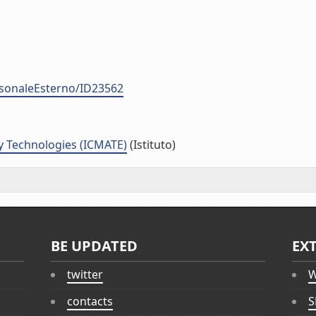
ersonaleEsterno/ID23562
y Technologies (ICMATE)
(Istituto)
BE UPDATED
EX
twitter
W
contacts
S