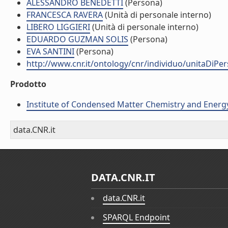
ALESSANDRO BENEDETTI
(Persona)
FRANCESCA RAVERA
(Unità di personale interno)
LIBERO LIGGIERI
(Unità di personale interno)
EDUARDO GUZMAN SOLIS
(Persona)
EVA SANTINI
(Persona)
http://www.cnr.it/ontology/cnr/individuo/unitaDiP
Prodotto
Institute of Condensed Matter Chemistry and Energ
data.CNR.it
DATA.CNR.IT
data.CNR.it
SPARQL Endpoint