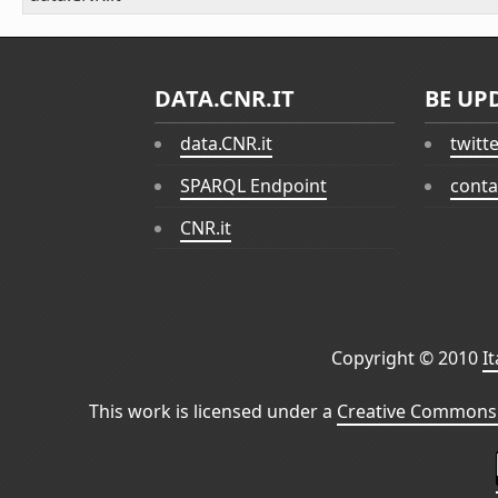
DATA.CNR.IT
BE UP
data.CNR.it
twitt
SPARQL Endpoint
conta
CNR.it
Copyright © 2010
I
This work is licensed under a
Creative Commons 