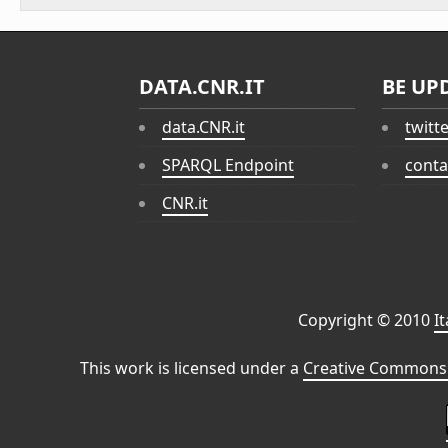
DATA.CNR.IT
BE UP
data.CNR.it
twitt
SPARQL Endpoint
conta
CNR.it
Copyright © 2010
I
This work is licensed under a
Creative Commons 