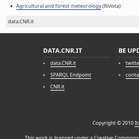
Agricultural and forest meteorology
(Rivista)
data.CNR.it
DATA.CNR.IT
BE UP
data.CNR.it
twitt
SPARQL Endpoint
conta
CNR.it
Copyright © 2010
I
This work is licensed under a
Creative Commons 