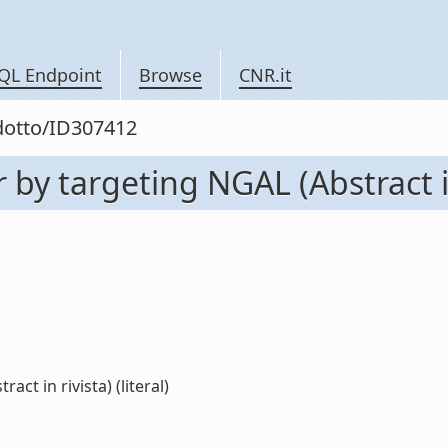
QL Endpoint
Browse
CNR.it
odotto/ID307412
by targeting NGAL (Abstract in
ct in rivista) (literal)