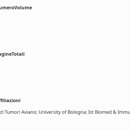
#numeroVolume
agineTotali
iliazioni
Nazl Tumori Aviano; University of Bologna; Ist Biomed & Immu