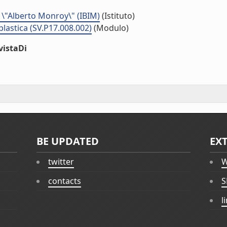
 \"Alberto Monroy\" (IBIM)
(Istituto)
eoplastica (SV.P17.008.002)
(Modulo)
vistaDi
BE UPDATED
EX
twitter
W
contacts
S
l