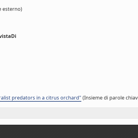
e esterno)
vistaDi
alist predators in a citrus orchard"
(Insieme di parole chiav