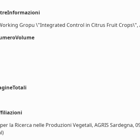
ltreInformazioni
orking Gropu \"Integrated Control in Citrus Fruit Crops\", 
#numeroVolume
agineTotali
iliazioni
r la Ricerca nelle Produzioni Vegetali, AGRIS Sardegna, 091
l)