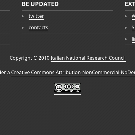
BE UPDATED
EX
twitter
W
contacts
S
l
Copyright © 2010
Italian National Research Council
der a
Creative Commons Attribution-NonCommercial-NoDeri