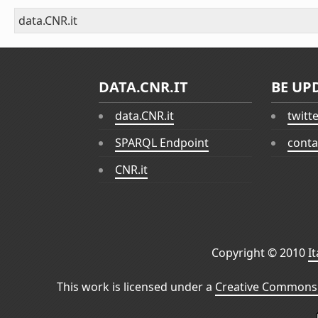
data.CNR.it
DATA.CNR.IT
BE UP
data.CNR.it
twitt
SPARQL Endpoint
conta
CNR.it
Copyright © 2010
I
This work is licensed under a
Creative Commons 