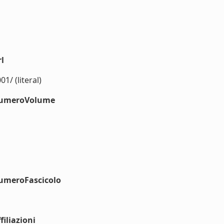
l
/ (literal)
#numeroVolume
numeroFascicolo
iliazioni