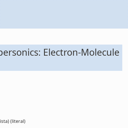
personics: Electron-Molecule
ta) (literal)