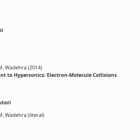
oi
J.M. Wadehra (2014)
nt to Hypersonics: Electron-Molecule Collisions
utori
.M. Wadehra (literal)