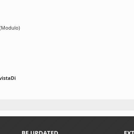
(Modulo)
vistaDi
BE UPDATED
EX