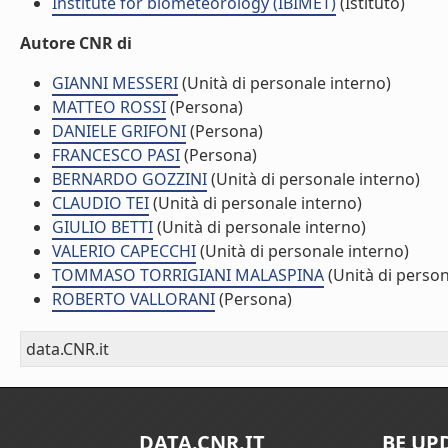
Institute for biometeorology (IBIMET)
(Istituto)
Autore CNR di
GIANNI MESSERI
(Unità di personale interno)
MATTEO ROSSI
(Persona)
DANIELE GRIFONI
(Persona)
FRANCESCO PASI
(Persona)
BERNARDO GOZZINI
(Unità di personale interno)
CLAUDIO TEI
(Unità di personale interno)
GIULIO BETTI
(Unità di personale interno)
VALERIO CAPECCHI
(Unità di personale interno)
TOMMASO TORRIGIANI MALASPINA
(Unità di person
ROBERTO VALLORANI
(Persona)
data.CNR.it
DATA.CNR.IT
BE UP