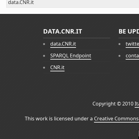
data.CNR.it
DATA.CNR.IT
BE UP
data.CNR.it
twitt
SPARQL Endpoint
conta
CNR.it
Copyright © 2010
I
This work is licensed under a
Creative Commons 