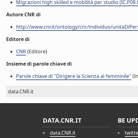
Migrazioni high skilled e mobilità per studio (IC.P08
Autore CNR di
http://www.cnr.it/ontology/cnr/individuo/unitaDiP
Editore di
CNR
(Editore)
Insieme di parole chiave di
Parole chiave di "Dirigere la Scienza al femminile"
(I
data.CNR.it
DATA.CNR.IT
BE UP
data.CNR.it
twitt