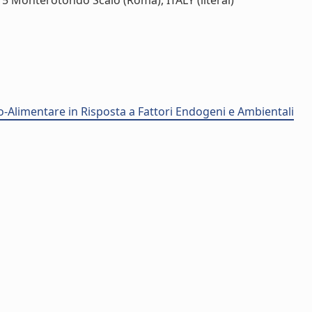
15 Monterotondo Scalo (Roma), ITALY (literal)
o-Alimentare in Risposta a Fattori Endogeni e Ambientali