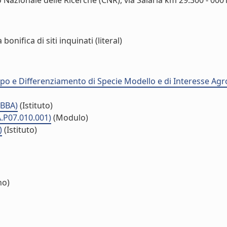
 Nazionale delle Ricerche (CNR), via Salaria km 29.300 - 000
nifica di siti inquinati (literal)
uppo e Differenziamento di Specie Modello e di Interesse Agr
IBBA)
(Istituto)
A.P07.010.001)
(Modulo)
)
(Istituto)
no)