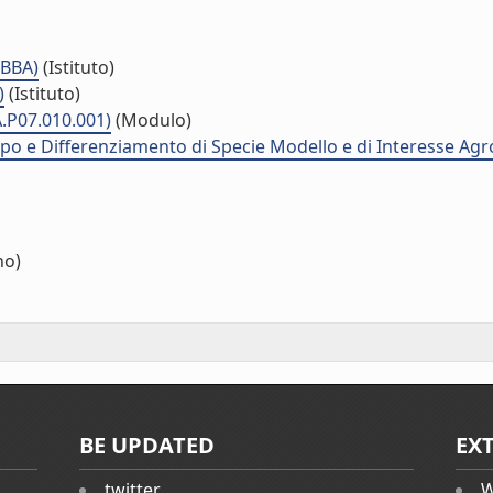
IBBA)
(Istituto)
)
(Istituto)
A.P07.010.001)
(Modulo)
uppo e Differenziamento di Specie Modello e di Interesse Agr
no)
BE UPDATED
EX
twitter
W