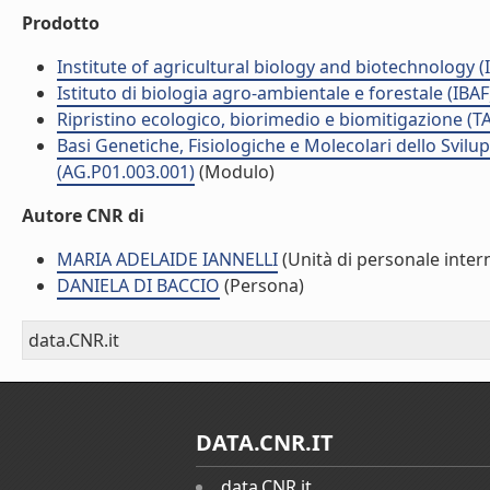
Prodotto
Institute of agricultural biology and biotechnology (
Istituto di biologia agro-ambientale e forestale (IBAF
Ripristino ecologico, biorimedio e biomitigazione (T
Basi Genetiche, Fisiologiche e Molecolari dello Svil
(AG.P01.003.001)
(Modulo)
Autore CNR di
MARIA ADELAIDE IANNELLI
(Unità di personale inter
DANIELA DI BACCIO
(Persona)
data.CNR.it
DATA.CNR.IT
data.CNR.it