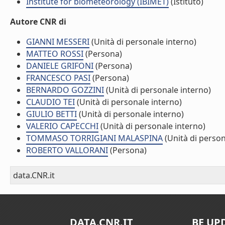
Institute for biometeorology (IBIMET)
(Istituto)
Autore CNR di
GIANNI MESSERI
(Unità di personale interno)
MATTEO ROSSI
(Persona)
DANIELE GRIFONI
(Persona)
FRANCESCO PASI
(Persona)
BERNARDO GOZZINI
(Unità di personale interno)
CLAUDIO TEI
(Unità di personale interno)
GIULIO BETTI
(Unità di personale interno)
VALERIO CAPECCHI
(Unità di personale interno)
TOMMASO TORRIGIANI MALASPINA
(Unità di person
ROBERTO VALLORANI
(Persona)
data.CNR.it
DATA.CNR.IT
BE UP