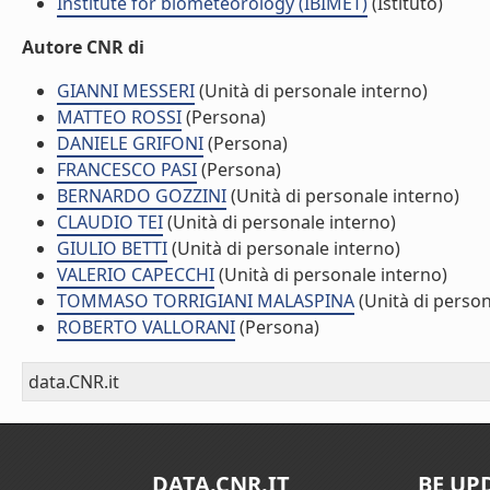
Institute for biometeorology (IBIMET)
(Istituto)
Autore CNR di
GIANNI MESSERI
(Unità di personale interno)
MATTEO ROSSI
(Persona)
DANIELE GRIFONI
(Persona)
FRANCESCO PASI
(Persona)
BERNARDO GOZZINI
(Unità di personale interno)
CLAUDIO TEI
(Unità di personale interno)
GIULIO BETTI
(Unità di personale interno)
VALERIO CAPECCHI
(Unità di personale interno)
TOMMASO TORRIGIANI MALASPINA
(Unità di person
ROBERTO VALLORANI
(Persona)
data.CNR.it
DATA.CNR.IT
BE UP