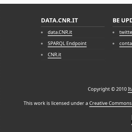
DATA.CNR.IT
BE UP
data.CNR.it
twitt
SPARQL Endpoint
conta
CNR.it
Copyright © 2010
I
This work is licensed under a
Creative Commons 