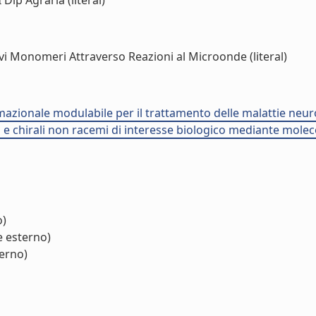
Dip Agraria (literal)
ativi Monomeri Attraverso Reazioni al Microonde (literal)
ormazionale modulabile per il trattamento delle malattie ne
li e chirali non racemi di interesse biologico mediante mole
o)
e esterno)
terno)