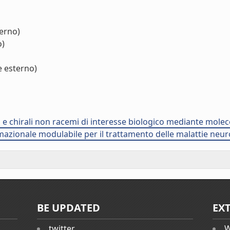
terno)
o)
e esterno)
li e chirali non racemi di interesse biologico mediante mole
ormazionale modulabile per il trattamento delle malattie ne
BE UPDATED
EX
twitter
W