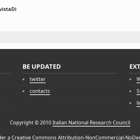
vistaDi
BE UPDATED
EX
twitter
W
contacts
S
l
Copyright © 2010
Italian National Research Council
der a
Creative Commons Attribution-NonCommercial-NoDeri