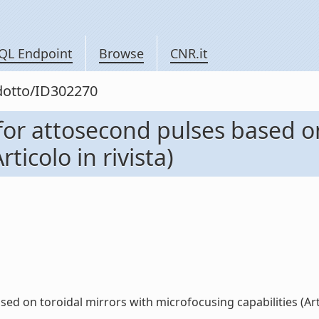
QL Endpoint
Browse
CNR.it
odotto/ID302270
r attosecond pulses based on
ticolo in rivista)
on toroidal mirrors with microfocusing capabilities (Articol