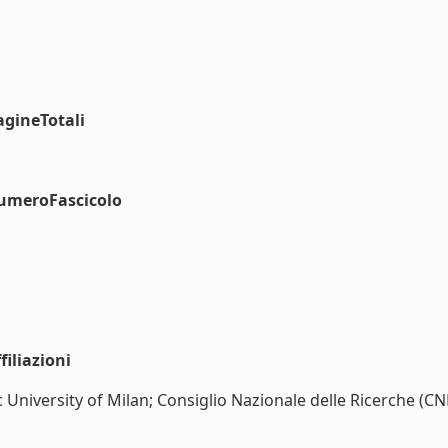
agineTotali
numeroFascicolo
iliazioni
University of Milan; Consiglio Nazionale delle Ricerche (CNR)