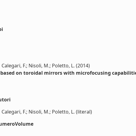
oi
Calegari, F.; Nisoli, M.; Poletto, L. (2014)
ased on toroidal mirrors with microfocusing capabiliti
utori
alegari, F.; Nisoli, M.; Poletto, L. (literal)
#numeroVolume