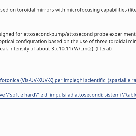
d on toroidal mirrors with microfocusing capabilities (lite
igned for attosecond-pump/attosecond probe experiments. 
tical configuration based on the use of three toroidal mirr
 intensity of about 3 x 10(11) W/cm(2). (literal)
tonica (Vis-UV-XUV-X) per impieghi scientifici (spaziali e r
\"soft e hard\" e di impulsi ad attosecondi: sistemi \"table