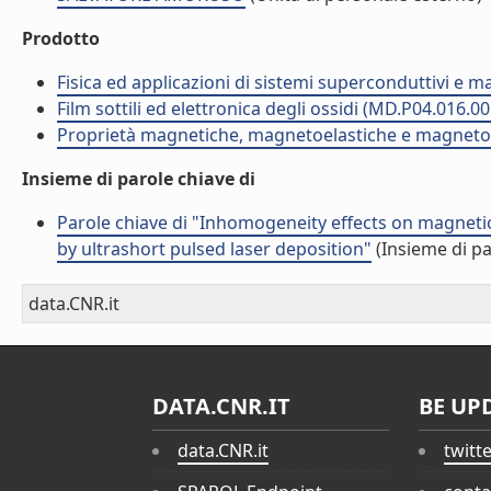
Prodotto
Fisica ed applicazioni di sistemi superconduttivi e 
Film sottili ed elettronica degli ossidi (MD.P04.016.00
Proprietà magnetiche, magnetoelastiche e magnetores
Insieme di parole chiave di
Parole chiave di "Inhomogeneity effects on magnet
by ultrashort pulsed laser deposition"
(Insieme di pa
data.CNR.it
DATA.CNR.IT
BE UP
data.CNR.it
twitt