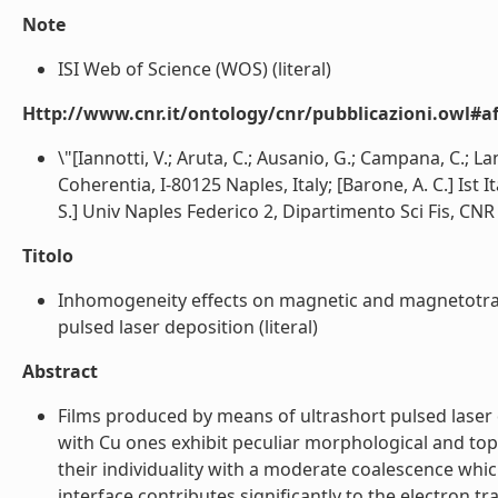
Note
ISI Web of Science (WOS) (literal)
Http://www.cnr.it/ontology/cnr/pubblicazioni.owl#aff
\"[Iannotti, V.; Aruta, C.; Ausanio, G.; Campana, C.; 
Coherentia, I-80125 Naples, Italy; [Barone, A. C.] Ist
S.] Univ Naples Federico 2, Dipartimento Sci Fis, CNR 
Titolo
Inhomogeneity effects on magnetic and magnetotran
pulsed laser deposition (literal)
Abstract
Films produced by means of ultrashort pulsed laser 
with Cu ones exhibit peculiar morphological and topo
their individuality with a moderate coalescence which
interface contributes significantly to the electron