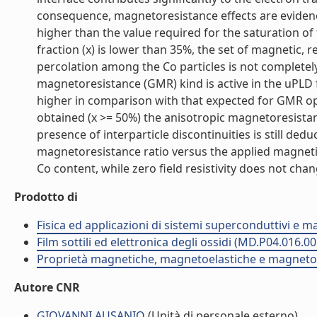
consequence, magnetoresistance effects are evidenc
higher than the value required for the saturation 
fraction (x) is lower than 35%, the set of magnetic,
percolation among the Co particles is not complete
magnetoresistance (GMR) kind is active in the uPLD fi
higher in comparison with that expected for GMR opt
obtained (x >= 50%) the anisotropic magnetoresista
presence of interparticle discontinuities is still ded
magnetoresistance ratio versus the applied magnetic
Co content, while zero field resistivity does not chang
Prodotto di
Fisica ed applicazioni di sistemi superconduttivi e 
Film sottili ed elettronica degli ossidi (MD.P04.016.00
Proprietà magnetiche, magnetoelastiche e magnetores
Autore CNR
GIOVANNI AUSANIO
(Unità di personale esterno)