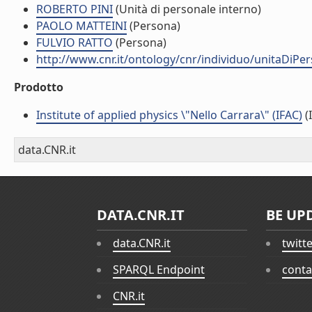
ROBERTO PINI
(Unità di personale interno)
PAOLO MATTEINI
(Persona)
FULVIO RATTO
(Persona)
http://www.cnr.it/ontology/cnr/individuo/unitaDiP
Prodotto
Institute of applied physics \"Nello Carrara\" (IFAC)
(I
data.CNR.it
DATA.CNR.IT
BE UP
data.CNR.it
twitt
SPARQL Endpoint
conta
CNR.it