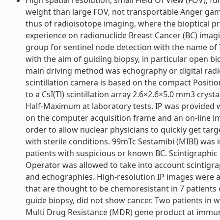
High spatial resolution, small Field Of View (FOV), f
weight than large FOV, not transportable Anger gam
thus of radioisotope imaging, where the bioptical pr
experience on radionuclide Breast Cancer (BC) imag
group for sentinel node detection with the name of 
with the aim of guiding biopsy, in particular open b
main driving method was echography or digital radi
scintillation camera is based on the compact Posit
to a CsI(Tl) scintillation array 2.6×2.6×5.0 mm3 crysta
Half-Maximum at laboratory tests. IP was provided 
on the computer acquisition frame and an on-line
order to allow nuclear physicians to quickly get ta
with sterile conditions. 99mTc Sestamibi (MIBI) was 
patients with suspicious or known BC. Scintigraphic
Operator was allowed to take into account scintig
and echographies. High-resolution IP images were a
that are thought to be chemoresistant in 7 patients 
guide biopsy, did not show cancer. Two patients in
Multi Drug Resistance (MDR) gene product at immuno