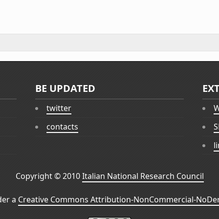
BE UPDATED
EX
twitter
W
contacts
S
l
Copyright © 2010
Italian National Research Council
der a
Creative Commons Attribution-NonCommercial-NoDeri