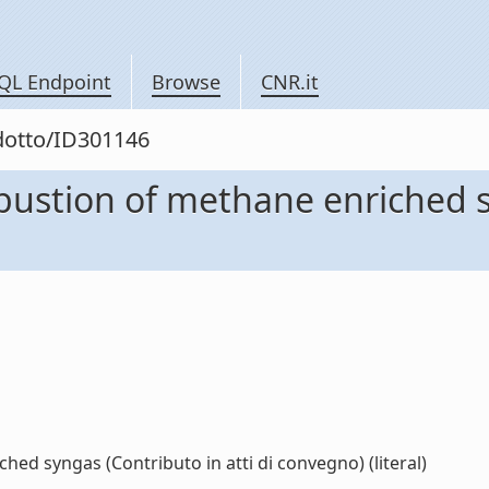
QL Endpoint
Browse
CNR.it
odotto/ID301146
bustion of methane enriched sy
ed syngas (Contributo in atti di convegno) (literal)