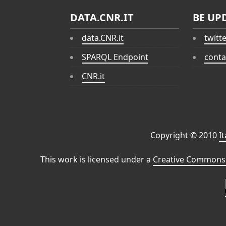
DATA.CNR.IT
BE UP
data.CNR.it
twitt
SPARQL Endpoint
conta
CNR.it
Copyright © 2010
I
This work is licensed under a
Creative Commons 