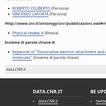
ROBERTO CELIBERTO
(Persona)
VINCENZO LAPORTA
(Persona)
Http://www.cnr.it/ontology/cnr/pubblicazioni.owl#ri
Physical review. A
(Rivista)
Insieme di parole chiave di
Keywords of "Dissociative electron attachment and e
molecules"
(Insieme di parole chiave)
data.CNR.it
DATA.CNR.IT
BE UP
data.CNR.it
twitt