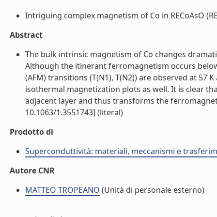
Intriguing complex magnetism of Co in RECoAsO (RE=L
Abstract
The bulk intrinsic magnetism of Co changes dramat
Although the itinerant ferromagnetism occurs below
(AFM) transitions (T(N1), T(N2)) are observed at 57 K
isothermal magnetization plots as well. It is clear
adjacent layer and thus transforms the ferromagnetic
10.1063/1.3551743] (literal)
Prodotto di
Superconduttività: materiali, meccanismi e trasferi
Autore CNR
MATTEO TROPEANO
(Unità di personale esterno)