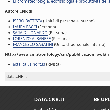
Micrometeorologia, ecofisiologia e produttività dei s
Autore CNR di
PIERO BATTISTA
(Unità di personale interno)
LAURA BACCI
(Persona)
SARA DI LONARDO
(Persona)
LORENZO ALBANESE
(Persona)
FRANCESCO SABATINI
(Unità di personale interno)
Http://www.cnr.it/ontology/cnr/pubblicazioni.owl#ri
acta italus hortus
(Rivista)
data.CNR.it
DATA.CNR.IT
BE UP
data.CNR.it
twitt