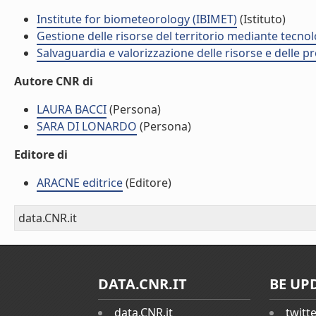
Institute for biometeorology (IBIMET)
(Istituto)
Gestione delle risorse del territorio mediante tecno
Salvaguardia e valorizzazione delle risorse e delle p
Autore CNR di
LAURA BACCI
(Persona)
SARA DI LONARDO
(Persona)
Editore di
ARACNE editrice
(Editore)
data.CNR.it
DATA.CNR.IT
BE UP
data.CNR.it
twitt