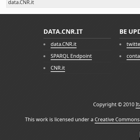
data.CNR.it
DATA.CNR.IT
BE UP
data.CNR.it
twitt
SPARQL Endpoint
conta
CNR.it
Copyright © 2010
I
This work is licensed under a
Creative Commons 