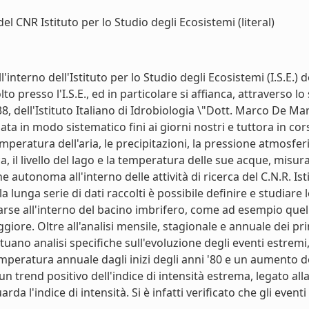
el CNR Istituto per lo Studio degli Ecosistemi (literal)
'interno dell'Istituto per lo Studio degli Ecosistemi (I.S.E.)
o presso l'I.S.E., ed in particolare si affianca, attraverso lo
8, dell'Istituto Italiano di Idrobiologia \"Dott. Marco De Mar
a in modo sistematico fini ai giorni nostri e tuttora in corso
temperatura dell'aria, le precipitazioni, la pressione atmosfer
 il livello del lago e la temperatura delle sue acque, misura
autonoma all'interno delle attività di ricerca del C.N.R. Istit
a lunga serie di dati raccolti è possibile definire e studiare 
parse all'interno del bacino imbrifero, come ad esempio quel
giore. Oltre all'analisi mensile, stagionale e annuale dei pr
tuano analisi specifiche sull'evoluzione degli eventi estremi, 
emperatura annuale dagli inizi degli anni '80 e un aumento de
to un trend positivo dell'indice di intensità estrema, legato
arda l'indice di intensità. Si è infatti verificato che gli eve