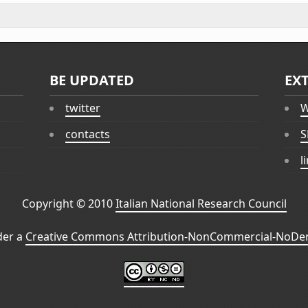
BE UPDATED
EX
twitter
W
contacts
S
l
Copyright © 2010
Italian National Research Council
der a
Creative Commons Attribution-NonCommercial-NoDeri