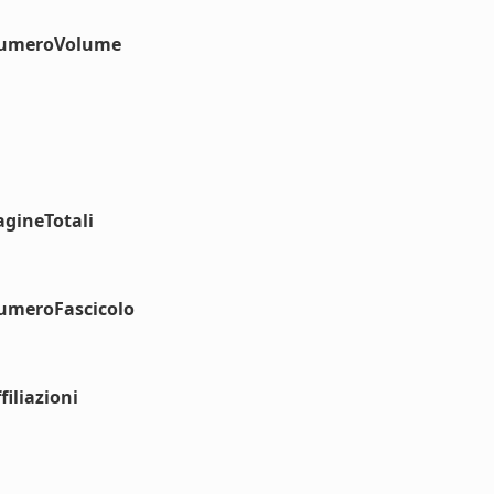
#numeroVolume
agineTotali
numeroFascicolo
iliazioni