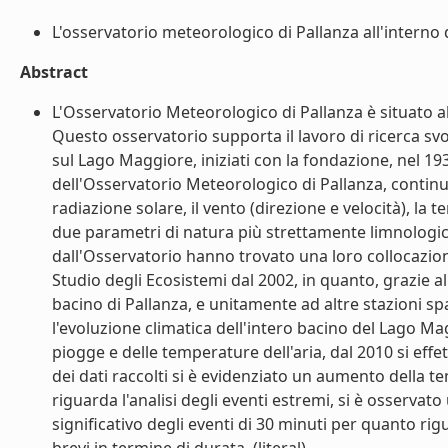
L'osservatorio meteorologico di Pallanza all'interno d
Abstract
L'Osservatorio Meteorologico di Pallanza è situato all
Questo osservatorio supporta il lavoro di ricerca svolt
sul Lago Maggiore, iniziati con la fondazione, nel 193
dell'Osservatorio Meteorologico di Pallanza, continuat
radiazione solare, il vento (direzione e velocità), la 
due parametri di natura più strettamente limnologica,
dall'Osservatorio hanno trovato una loro collocazione 
Studio degli Ecosistemi dal 2002, in quanto, grazie all
bacino di Pallanza, e unitamente ad altre stazioni s
l'evoluzione climatica dell'intero bacino del Lago Mag
piogge e delle temperature dell'aria, dal 2010 si effet
dei dati raccolti si è evidenziato un aumento della t
riguarda l'analisi degli eventi estremi, si è osserva
significativo degli eventi di 30 minuti per quanto rigu