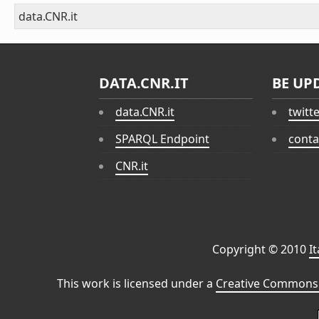
data.CNR.it
DATA.CNR.IT
BE UP
data.CNR.it
twitt
SPARQL Endpoint
conta
CNR.it
Copyright © 2010
I
This work is licensed under a
Creative Commons 