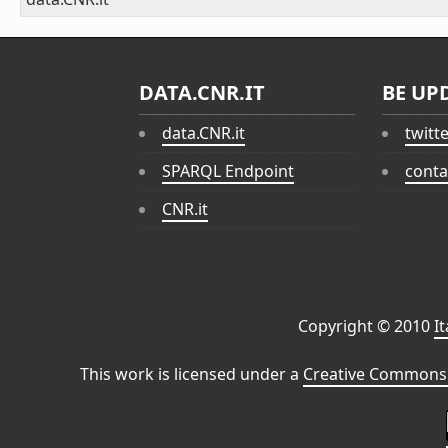
DATA.CNR.IT
BE UP
data.CNR.it
twitt
SPARQL Endpoint
conta
CNR.it
Copyright © 2010
I
This work is licensed under a
Creative Commons 