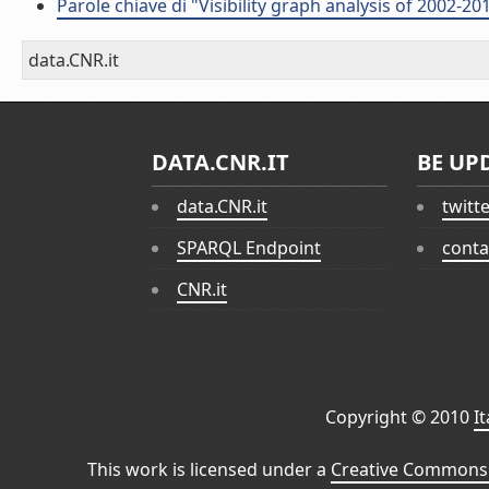
Parole chiave di "Visibility graph analysis of 2002-2
data.CNR.it
DATA.CNR.IT
BE UP
data.CNR.it
twitt
SPARQL Endpoint
conta
CNR.it
Copyright © 2010
I
This work is licensed under a
Creative Commons 