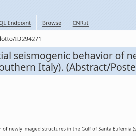
QL Endpoint
Browse
CNR.it
odotto/ID294271
tial seismogenic behavior of n
outhern Italy). (Abstract/Poste
 of newly imaged structures in the Gulf of Santa Eufemia (so