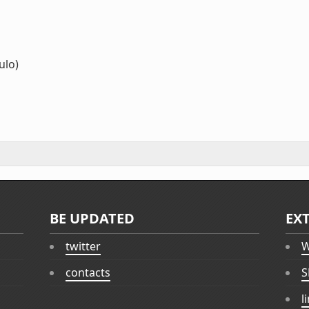
lo)
BE UPDATED
EX
twitter
W
contacts
S
l