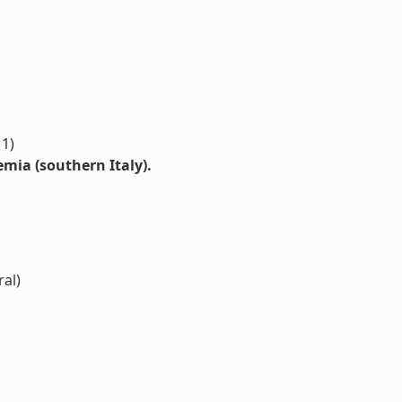
11)
emia (southern Italy).
ral)