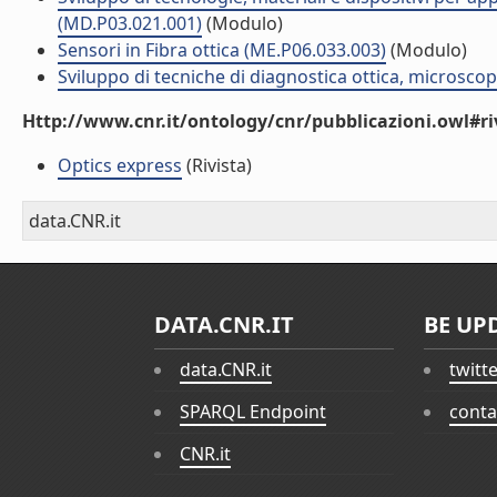
(MD.P03.021.001)
(Modulo)
Sensori in Fibra ottica (ME.P06.033.003)
(Modulo)
Sviluppo di tecniche di diagnostica ottica, microsco
Http://www.cnr.it/ontology/cnr/pubblicazioni.owl#ri
Optics express
(Rivista)
data.CNR.it
DATA.CNR.IT
BE UP
data.CNR.it
twitt
SPARQL Endpoint
conta
CNR.it