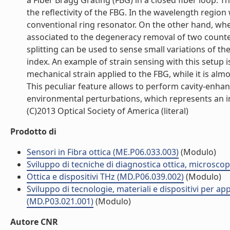
a Fiber Bragg Grating (FBG) in a closed fiber loop. 
the reflectivity of the FBG. In the wavelength region 
conventional ring resonator. On the other hand, whe
associated to the degeneracy removal of two coun
splitting can be used to sense small variations of 
index. An example of strain sensing with this setup i
mechanical strain applied to the FBG, while it is almo
This peculiar feature allows to perform cavity-enhan
environmental perturbations, which represents an i
(C)2013 Optical Society of America (literal)
Prodotto di
Sensori in Fibra ottica (ME.P06.033.003)
(Modulo)
Sviluppo di tecniche di diagnostica ottica, microsco
Ottica e dispositivi THz (MD.P06.039.002)
(Modulo)
Sviluppo di tecnologie, materiali e dispositivi per app
(MD.P03.021.001)
(Modulo)
Autore CNR