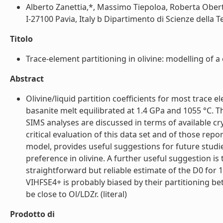
Alberto Zanettia,*, Massimo Tiepoloa, Roberta Oberti
I-27100 Pavia, Italy b Dipartimento di Scienze della Terr
Titolo
Trace-element partitioning in olivine: modelling of a
Abstract
Olivine/liquid partition coefficients for most trace 
basanite melt equilibrated at 1.4 GPa and 1055 °C. 
SIMS analyses are discussed in terms of available c
critical evaluation of this data set and of those repor
model, provides useful suggestions for future studi
preference in olivine. A further useful suggestion is
straightforward but reliable estimate of the D0 for 1
VIHFSE4+ is probably biased by their partitioning b
be close to Ol/LDZr. (literal)
Prodotto di