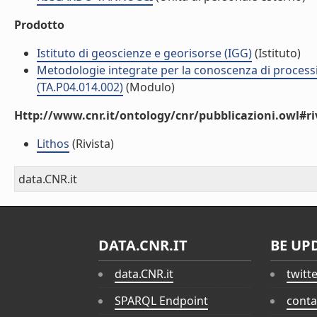
Prodotto
Istituto di geoscienze e georisorse (IGG)
(Istituto)
Metodologie integrate per la conoscenza di processi 
(TA.P04.014.002)
(Modulo)
Http://www.cnr.it/ontology/cnr/pubblicazioni.owl#ri
Lithos
(Rivista)
data.CNR.it
DATA.CNR.IT
BE UP
data.CNR.it
twitt
SPARQL Endpoint
conta