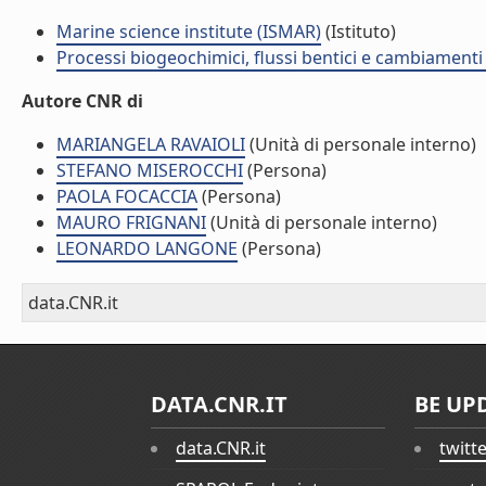
Marine science institute (ISMAR)
(Istituto)
Processi biogeochimici, flussi bentici e cambiamenti 
Autore CNR di
MARIANGELA RAVAIOLI
(Unità di personale interno)
STEFANO MISEROCCHI
(Persona)
PAOLA FOCACCIA
(Persona)
MAURO FRIGNANI
(Unità di personale interno)
LEONARDO LANGONE
(Persona)
data.CNR.it
DATA.CNR.IT
BE UP
data.CNR.it
twitt