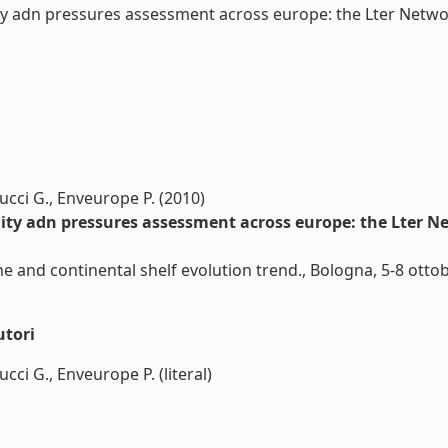
ity adn pressures assessment across europe: the Lter Netw
eucci G., Enveurope P. (2010)
ity adn pressures assessment across europe: the Lter N
ne and continental shelf evolution trend., Bologna, 5-8 otto
utori
ucci G., Enveurope P. (literal)