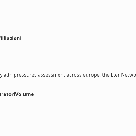
iliazioni
ity adn pressures assessment across europe: the Lter Netw
uratoriVolume