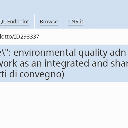
QL Endpoint
Browse
CNR.it
odotto/ID293337
e\": environmental quality ad
work as an integrated and sh
ti di convegno)