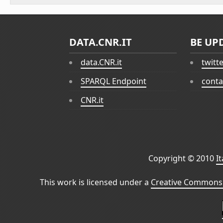
DATA.CNR.IT
BE UP
data.CNR.it
twitt
SPARQL Endpoint
conta
CNR.it
Copyright © 2010
I
This work is licensed under a
Creative Commons 