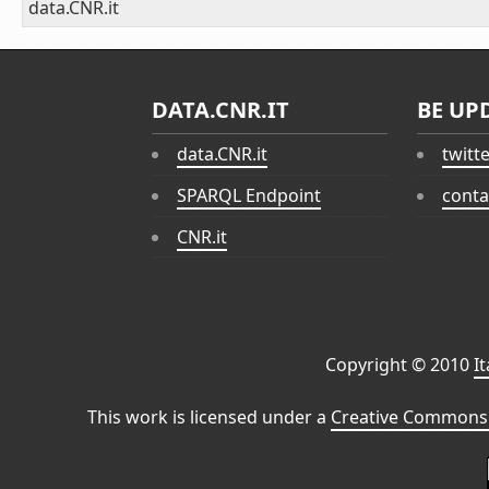
data.CNR.it
DATA.CNR.IT
BE UP
data.CNR.it
twitt
SPARQL Endpoint
conta
CNR.it
Copyright © 2010
I
This work is licensed under a
Creative Commons 