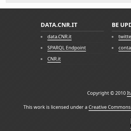
DATA.CNR.IT
BE UP
data.CNR.it
twitt
SPARQL Endpoint
conta
CNR.it
Copyright © 2010
I
This work is licensed under a
Creative Commons 