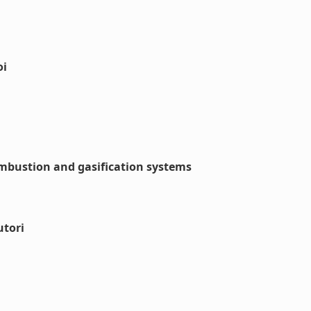
oi
ombustion and gasification systems
utori