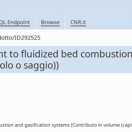
QL Endpoint
Browse
CNR.it
odotto/ID292525
t to fluidized bed combustion
olo o saggio))
tion and gasification systems (Contributo in volume (capitol