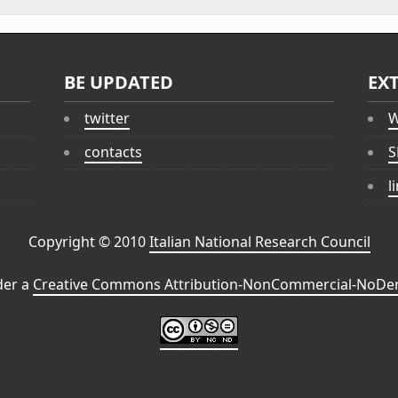
BE UPDATED
EX
twitter
W
contacts
S
l
Copyright © 2010
Italian National Research Council
der a
Creative Commons Attribution-NonCommercial-NoDeri