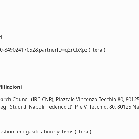
l
0-84902417052&partnerID=q2rCbXpz (literal)
iliazioni
rch Council (IRC-CNR), Piazzale Vincenzo Tecchio 80, 80125 
i Studi di Napoli 'Federico II', P.le V. Tecchio, 80, 80125 Napo
tion and gasification systems (literal)