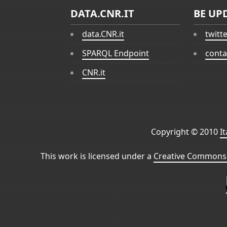
DATA.CNR.IT
BE UP
data.CNR.it
twitt
SPARQL Endpoint
conta
CNR.it
Copyright © 2010
I
This work is licensed under a
Creative Commons 