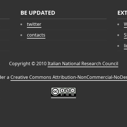
BE UPDATED
EX
twitter
W
contacts
S
l
Copyright © 2010
Italian National Research Council
der a
Creative Commons Attribution-NonCommercial-NoDeri