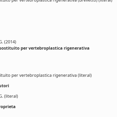
uito per vertebroplastica rigenerativa (Brevetto) (literal)
G. (2014)
ostituito per vertebroplastica rigenerativa
uito per vertebroplastica rigenerativa (literal)
utori
 (literal)
roprieta