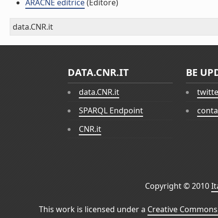
ARACNE editrice
(Editore)
data.CNR.it
DATA.CNR.IT
BE UP
data.CNR.it
twitt
SPARQL Endpoint
conta
CNR.it
Copyright © 2010
I
This work is licensed under a
Creative Commons 