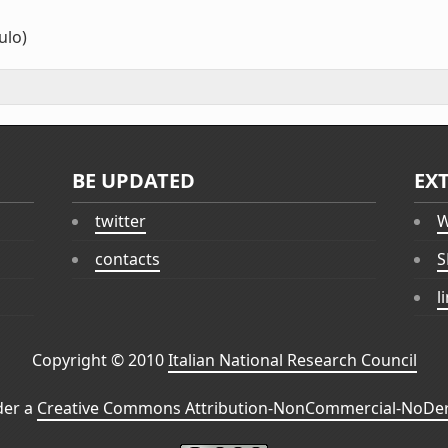
lo)
BE UPDATED
EX
twitter
W
contacts
S
l
Copyright © 2010
Italian National Research Council
der a
Creative Commons Attribution-NonCommercial-NoDeri