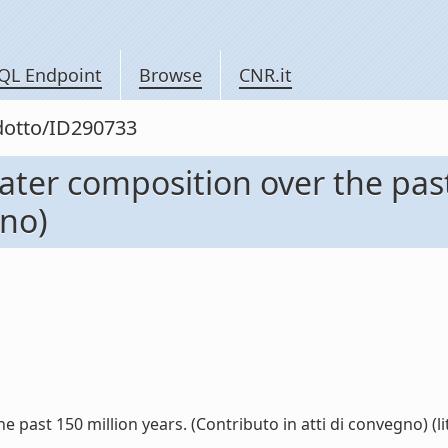
QL Endpoint
Browse
CNR.it
odotto/ID290733
ater composition over the past
gno)
past 150 million years. (Contributo in atti di convegno) (lit