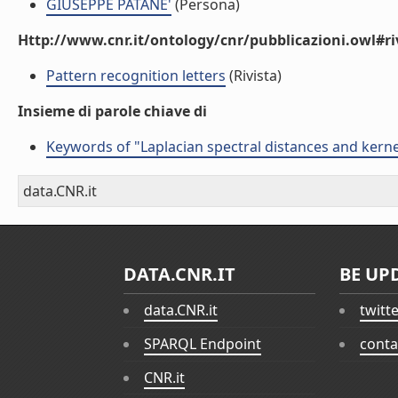
GIUSEPPE PATANE'
(Persona)
Http://www.cnr.it/ontology/cnr/pubblicazioni.owl#ri
Pattern recognition letters
(Rivista)
Insieme di parole chiave di
Keywords of "Laplacian spectral distances and kern
data.CNR.it
DATA.CNR.IT
BE UP
data.CNR.it
twitt
SPARQL Endpoint
conta
CNR.it