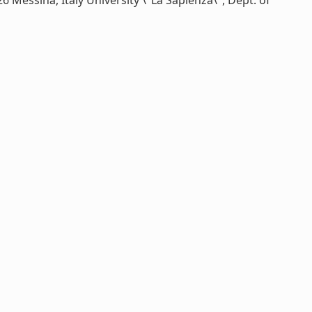
6 Messina, Italy University \"La Sapienza\", Dept. of