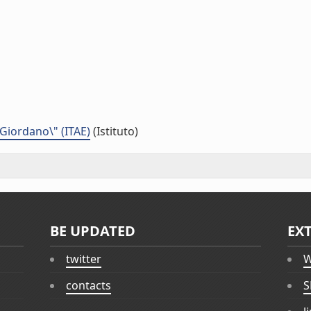
 Giordano\" (ITAE)
(Istituto)
BE UPDATED
EX
twitter
W
contacts
S