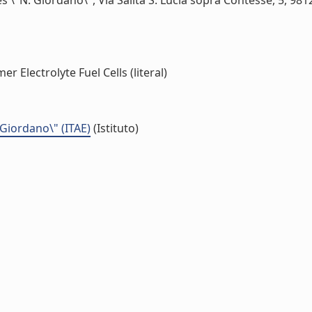
\"N. Giordano\", Via Salita S. Lucia sopra Contesse, 5, 9812
Electrolyte Fuel Cells (literal)
 Giordano\" (ITAE)
(Istituto)